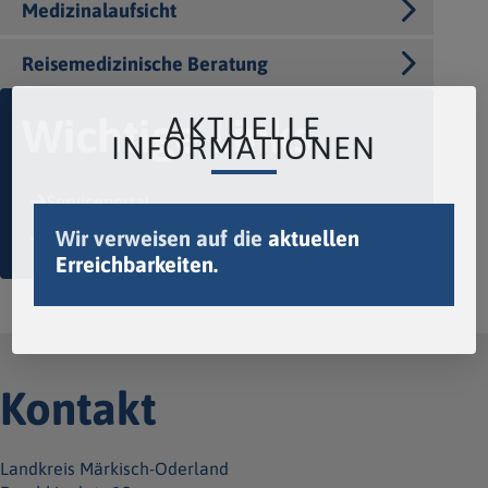
Medizinalaufsicht
Reisemedizinische Beratung
AKTUELLE
Wichtige Links
INFORMATIONEN
Serviceportal
Wir verweisen auf die
aktuellen
Formulare
Erreichbarkeiten.
Kontakt
Landkreis Märkisch-Oderland