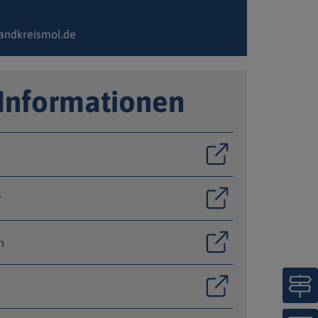
andkreismol.de
 Informationen
r
n