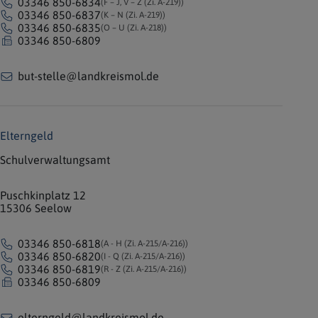
03346 850-6834
(F – J, V – Z (Zi. A-219))
03346 850-6837
(K – N (Zi. A-219))
03346 850-6835
(O – U (Zi. A-218))
03346 850-6809
but-stelle@landkreismol.de
Elterngeld
Schulverwaltungsamt
Puschkinplatz 12
15306 Seelow
03346 850-6818
(A - H (Zi. A-215/A-216))
03346 850-6820
(I - Q (Zi. A-215/A-216))
03346 850-6819
(R - Z (Zi. A-215/A-216))
03346 850-6809
elterngeld@landkreismol.de