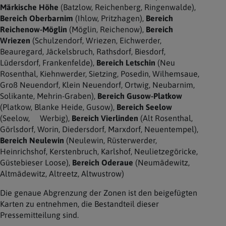
Märkische Höhe
(Batzlow, Reichenberg, Ringenwalde),
Bereich Oberbarnim
(Ihlow, Pritzhagen),
Bereich
Reichenow-Möglin
(Möglin, Reichenow),
Bereich
Wriezen
(Schulzendorf, Wriezen, Eichwerder,
Beauregard, Jäckelsbruch, Rathsdorf, Biesdorf,
Lüdersdorf, Frankenfelde),
Bereich Letschin
(Neu
Rosenthal, Kiehnwerder, Sietzing, Posedin, Wilhemsaue,
Groß Neuendorf, Klein Neuendorf, Ortwig, Neubarnim,
Solikante, Mehrin-Graben),
Bereich Gusow-Platkow
(Platkow, Blanke Heide, Gusow),
Bereich Seelow
(Seelow, Werbig),
Bereich Vierlinden
(Alt Rosenthal,
Görlsdorf, Worin, Diedersdorf, Marxdorf, Neuentempel),
Bereich Neulewin
(Neulewin, Rüsterwerder,
Heinrichshof, Kerstenbruch, Karlshof, Neulietzegöricke,
Güstebieser Loose),
Bereich Oderaue
(Neumädewitz,
Altmädewitz, Altreetz, Altwustrow)
Die genaue Abgrenzung der Zonen ist den beigefügten
Karten zu entnehmen, die Bestandteil dieser
Pressemitteilung sind.