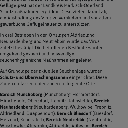
Geflügelpest hat der Landkreis Märkisch-Oderland
Schutzmaßnahmen ergriffen. Diese zielen darauf ab,
die Ausbreitung des Virus zu verhindern und vor allem
gewerbliche Geflügelhalter zu unterstützen.
In drei Betrieben in den Ortslagen Altfriedland,
Neuhardenberg und Neutrebbin wurde das Virus
zuletzt bestätigt. Die betroffenen Bestände wurden
umgehend gesperrt und notwendige
seuchenhygienische Maßnahmen eingeleitet.
Auf Grundlage der aktuellen Seuchenlage wurden
Schutz- und Überwachungszonen
eingerichtet. Diese
Zonen umfassen unter anderem folgende Orte:
Bereich Müncheberg
(Müncheberg, Hermersdorf,
Münchehofe, Obersdorf, Trebnitz, Jahnsfelde),
Bereich
Neuhardenberg
(Neuhardenberg, Wulkow bei Trebnitz,
Altfriedland, Quappendorf),
Bereich Bliesdorf
(Bliesdorf,
Metzdorf, Kunersdorf),
Bereich Neutrebbin
(Neutrebbin,
Wuschewier, Altbarnim, Alttrebbin, Altlewin),
Bereich