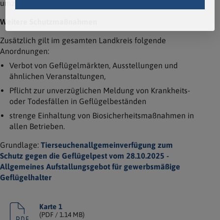
umzusetzen.
Weitere Schutzmaßnahmen
Zusätzlich gilt im gesamten Landkreis folgende
Anordnungen:
Verbot von Geflügelmärkten, Ausstellungen und
ähnlichen Veranstaltungen,
Pflicht zur unverzüglichen Meldung von Krankheits-
oder Todesfällen in Geflügelbeständen
strenge Einhaltung von Biosicherheitsmaßnahmen in
allen Betrieben.
Grundlage:
Tierseuchenallgemeinverfügung zum
Schutz gegen die Geflügelpest vom 28.10.2025 -
Allgemeines Aufstallungsgebot für gewerbsmäßige
Geflügelhalter
Karte 1
(
PDF
/ 1.14 MB)