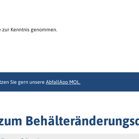
tzen Sie gern unsere
AbfallApp MOL
.
n zum Behälteränderungs