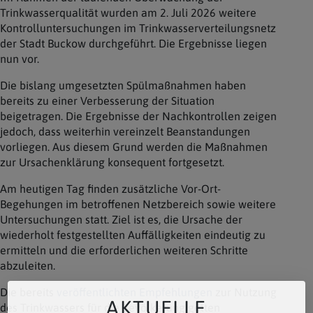
Trinkwasserqualität wurden am 2. Juli 2026 weitere
Kontrolluntersuchungen im Trinkwasserverteilungsnetz
der Stadt Buckow durchgeführt. Die Ergebnisse liegen
nun vor.
Die bislang umgesetzten Spülmaßnahmen haben
bereits zu einer Verbesserung der Situation
beigetragen. Die Ergebnisse der Nachkontrollen zeigen
jedoch, dass weiterhin vereinzelt Beanstandungen
vorliegen. Aus diesem Grund werden die Maßnahmen
zur Ursachenklärung konsequent fortgesetzt.
Am heutigen Tag finden zusätzliche Vor-Ort-
Begehungen im betroffenen Netzbereich sowie weitere
Untersuchungen statt. Ziel ist es, die Ursache der
wiederholt festgestellten Auffälligkeiten eindeutig zu
ermitteln und die erforderlichen weiteren Schritte
abzuleiten.
Die bereits
veröffentlichten Empfehlungen
zur Nutzung
AKTUELLE
des Trinkwassers für die Bevölkerung gelten