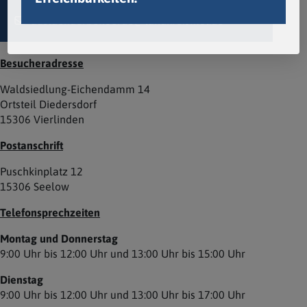
auslaenderbehoerde@landkreismol.de
Besucheradresse
Waldsiedlung-Eichendamm 14
Ortsteil Diedersdorf
15306 Vierlinden
Postanschrift
Puschkinplatz 12
15306 Seelow
Telefonsprechzeiten
Montag und Donnerstag
9:00 Uhr bis 12:00 Uhr und 13:00 Uhr bis 15:00 Uhr
Dienstag
9:00 Uhr bis 12:00 Uhr und 13:00 Uhr bis 17:00 Uhr